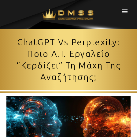
ChatGPT Vs Perplexity:
Ποιο A.I. Εργαλείο
“κερδίζει” Τη Μάχη Της
Αναζήτησης;