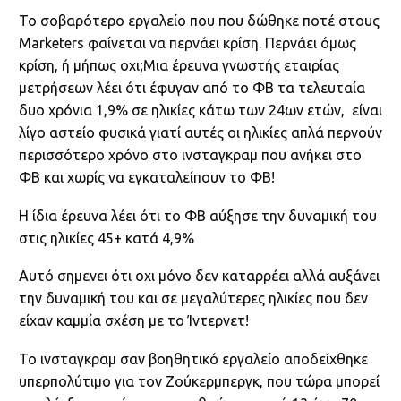
Το σοβαρότερο εργαλείο που που δώθηκε ποτέ στους
Μarketers φαίνεται να περνάει κρίση. Περνάει όμως
κρίση, ή μήπως οχι;
Μια έρευνα γνωστής εταιρίας
μετρήσεων λέει ότι έφυγαν από το ΦΒ τα τελευταία
δυο χρόνια 1,9% σε ηλικίες κάτω των 24ων ετών, είναι
λίγο αστείο φυσικά γιατί αυτές οι ηλικίες απλά περνούν
περισσότερο χρόνο στο ινσταγκραμ που ανήκει στο
ΦΒ και χωρίς να εγκαταλείπουν το ΦΒ!
Η ίδια έρευνα λέει ότι το ΦΒ αύξησε την δυναμική του
στις ηλικίες 45+ κατά 4,9%
Αυτό σημενει ότι οχι μόνο δεν καταρρέει αλλά αυξάνει
την δυναμική του και σε μεγαλύτερες ηλικίες που δεν
είχαν καμμία σχέση με το Ίντερνετ!
Το ινσταγκραμ σαν βοηθητικό εργαλείο αποδείχθηκε
υπερπολύτιμο για τον Ζούκερμπεργκ, που τώρα μπορεί