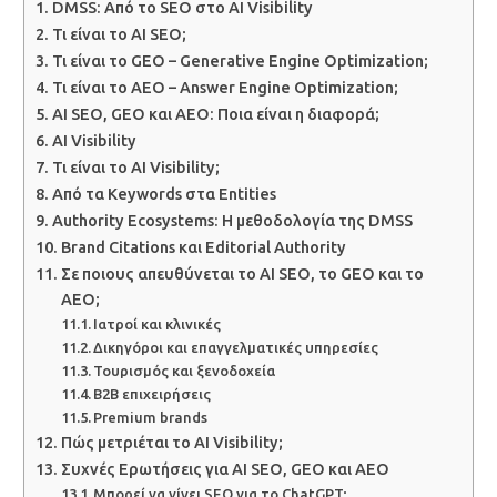
DMSS: Από το SEO στο AI Visibility
Τι είναι το AI SEO;
Τι είναι το GEO – Generative Engine Optimization;
Τι είναι το AEO – Answer Engine Optimization;
AI SEO, GEO και AEO: Ποια είναι η διαφορά;
AI Visibility
Τι είναι το AI Visibility;
Από τα Keywords στα Entities
Authority Ecosystems: Η μεθοδολογία της DMSS
Brand Citations και Editorial Authority
Σε ποιους απευθύνεται το AI SEO, το GEO και το
AEO;
Ιατροί και κλινικές
Δικηγόροι και επαγγελματικές υπηρεσίες
Τουρισμός και ξενοδοχεία
B2B επιχειρήσεις
Premium brands
Πώς μετριέται το AI Visibility;
Συχνές Ερωτήσεις για AI SEO, GEO και AEO
Μπορεί να γίνει SEO για το ChatGPT;