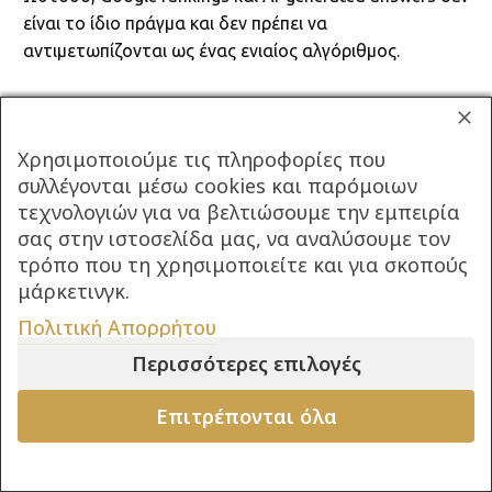
είναι το ίδιο πράγμα και δεν πρέπει να
αντιμετωπίζονται ως ένας ενιαίος αλγόριθμος.
Στην εποχή του AI δεν
Χρησιμοποιούμε τις πληροφορίες που
αρκεί να σας βρίσκουν
συλλέγονται μέσω cookies και παρόμοιων
τεχνολογιών για να βελτιώσουμε την εμπειρία
σας στην ιστοσελίδα μας, να αναλύσουμε τον
Η μεγαλύτερη αλλαγή δεν είναι ότι εξαφανίζεται το
τρόπο που τη χρησιμοποιείτε και για σκοπούς
παραδοσιακό Search.
μάρκετινγκ.
Είναι ότι δίπλα του δημιουργείται ένα νέο επίπεδο
Πολιτική Απορρήτου
ανακάλυψης.
Περισσότερες επιλογές
Οι χρήστες δεν ψάχνουν μόνο.
Επιτρέπονται όλα
Ρωτούν.
ΕΠΙΚΟΙΝΩΝΙΑ
Οι μηχανές δεν εμφανίζουν μόνο αποτελέσματα.