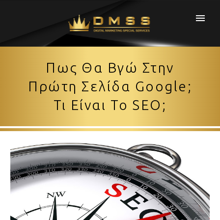
Πως Θα Βγώ Στην
Πρώτη Σελίδα Google;
Τι Είναι Το SEO;