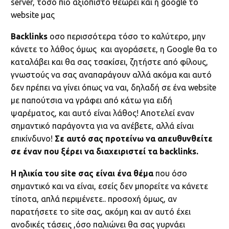
server, τοσο πιο αξιόπιστο θεωρεί και η google το
website μας
Backlinks
oσο περισσότερα τόσο το καλύτερο, μην
κάνετε το λάθος όμως και αγοράσετε, η Google θα το
καταλάβει και θα σας τσακίσει, ζητήστε από φίλους,
γνωστούς να σας αναπαράγουν αλλά ακόμα και αυτό
δεν πρέπει να γίνει όπως να ναι, δηλαδή σε ένα website
με παπούτσια να γράφει από κάτω για ειδή
ψαρέματος, και αυτό είναι λάθος! Αποτελεί εναν
σημαντικό παράγοντα για να ανέβετε, αλλά είναι
επικίνδυνο!
Σε αυτό σας προτείνω να απευθυνθείτε
σε έναν που ξέρει να διαχειριστεί τα backlinks.
Η ηλικία του site σας είναι ένα θέμα
που όσο
σημαντικό και να είναι, εσείς δεν μπορείτε να κάνετε
τίποτα, απλά περιμένετε.. προσοχή όμως, αν
παρατήσετε το site σας, ακόμη και αν αυτό έχει
ανοδικές τάσεις ,όσο παλιώνει θα σας γυρνάει