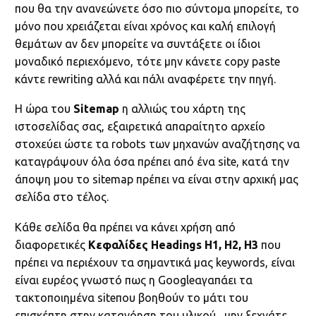
που θα την ανανεώνετε όσο πιο σύντομα μπορείτε, το
μόνο που χρειάζεται είναι χρόνος και καλή επιλογή
θεμάτων αν δεν μπορείτε να συντάξετε οι ίδιοι
μοναδικό περιεχόμενο, τότε μην κάνετε copy paste
κάντε rewriting αλλά και πάλι αναφέρετε την πηγή.
Η ώρα του
Sitemap
η αλλιώς του χάρτη της
ιστοσελίδας σας, εξαιρετικά απαραίτητο αρχείο
στοχεύει ώστε τα robots των μηχανών αναζήτησης να
καταγράψουν όλα όσα πρέπει από ένα site, κατά την
άποψη μου το sitemap πρέπει να είναι στην αρχική μας
σελίδα στο τέλος.
Κάθε σελίδα θα πρέπει να κάνει χρήση από
διαφορετικές
Κεφαλίδες Headings H1, H2, H3
που
πρέπει να περιέχουν τα σημαντικά μας keywords, είναι
είναι ευρέος γνωστό πως η Googleαγαπάει τα
τακτοποιημένα siteπου βοηθούν το μάτι του
επισκέπτη στην κατανόηση του υλικού, μην ξεχνάτε