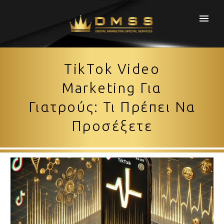
TikTok Video
Marketing Για
Γιατρούς: Τι Πρέπει Να
Προσέξετε