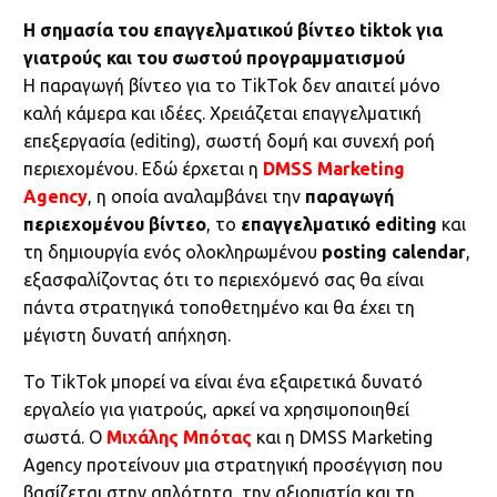
Η σημασία του επαγγελματικού βίντεο tiktok για
γιατρούς και του σωστού προγραμματισμού
Η παραγωγή βίντεο για το TikTok δεν απαιτεί μόνο
καλή κάμερα και ιδέες. Χρειάζεται επαγγελματική
επεξεργασία (editing), σωστή δομή και συνεχή ροή
περιεχομένου. Εδώ έρχεται η
DMSS Marketing
Agency
, η οποία αναλαμβάνει την
παραγωγή
περιεχομένου βίντεο
, το
επαγγελματικό editing
και
τη δημιουργία ενός ολοκληρωμένου
posting calendar
,
εξασφαλίζοντας ότι το περιεχόμενό σας θα είναι
πάντα στρατηγικά τοποθετημένο και θα έχει τη
μέγιστη δυνατή απήχηση.
Το TikTok μπορεί να είναι ένα εξαιρετικά δυνατό
εργαλείο για γιατρούς, αρκεί να χρησιμοποιηθεί
σωστά. Ο
Μιχάλης Μπότας
και η DMSS Marketing
Agency προτείνουν μια στρατηγική προσέγγιση που
βασίζεται στην απλότητα, την αξιοπιστία και τη