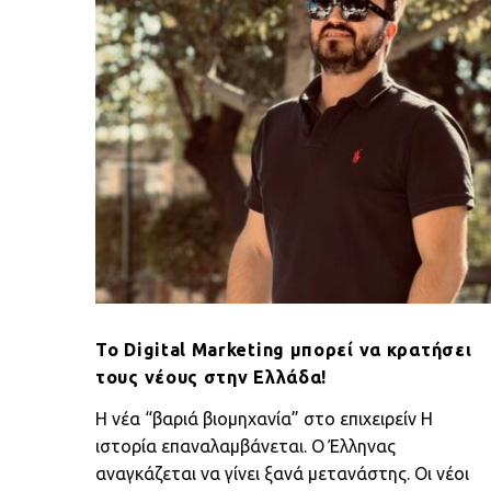
μπορεί
να
κρατήσει
τους
νέους
στην
Ελλάδα!
Το Digital Marketing μπορεί να κρατήσει
τους νέους στην Ελλάδα!
Η νέα “βαριά βιομηχανία” στο επιχειρείν Η
ιστορία επαναλαμβάνεται. Ο Έλληνας
αναγκάζεται να γίνει ξανά μετανάστης. Οι νέοι