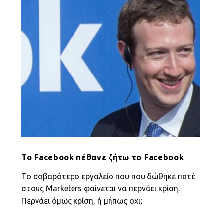
ζήτω
το
Facebook
Το Facebook πέθανε ζήτω το Facebook
Το σοβαρότερο εργαλείο που που δώθηκε ποτέ
στους Μarketers φαίνεται να περνάει κρίση.
Περνάει όμως κρίση, ή μήπως οχι;