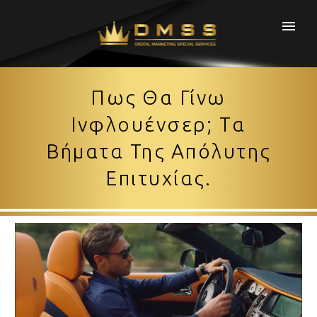
Πως Θα Γίνω
Ινφλουένσερ; Tα
Βήματα Της Απόλυτης
Επιτυχίας.