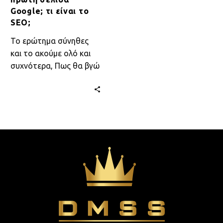
SEO;
Google; τι είναι το
SEO;
Το ερώτημα σύνηθες
και το ακούμε ολό και
συχνότερα, Πως θα βγώ
στην πρώτη σελίδα
Google; Καλές και οι
διαφημίσεις…